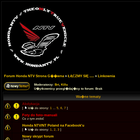
Forum Honda NTV Strona G��wna
»
ŁĄCZMY SIĘ .....
»
Linkownia
Moderatorzy:
Brt
,
Killu
U�ytkownicy przegl�daj�cy to forum: Brak
Wa�ne tematy
Abdykacja
[
Id� do strony:
1
...
5
,
6
,
7
]
Foty do foto-manuali
Co z tym zrobić
Honda NTV/NT Poland na Facebook'u
[
Id� do strony:
1
,
2
,
3
]
Nowy skrypt forum
Jaki?