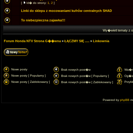
[
Id� do strony:
1
,
2
]
Linki do sklepu z mocowaniami kufrów centralnych SHAD
To niebezpieczna zajawka!!!
Wy�wietl tematy z o
Forum Honda NTV Strona G��wna
»
ŁĄCZMY SIĘ .....
»
Linkownia
Nowe posty
Brak nowych post�w
Wa�n
Nowe posty [ Popularny ]
Brak nowych post�w [ Popularny ]
Og�o
Nowe posty [ Zablokowany ]
Przykl
Brak nowych post�w [ Zablokowany ]
Powered by
phpBB
mo