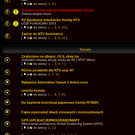
[
Id� do strony:
1
,
2
]
Przerwa techniczna w funkcjonowaniu forum
Zmiana skryptu forum
XV Spotkanie miłośnków Hondy NTV
ŁOJE FIJAŁKOWO 2023
[
Id� do strony:
1
...
8
,
9
,
10
]
Zapisy do NTV Assistance
[
Id� do strony:
1
...
8
,
9
,
10
]
Tematy
Znalezione na allegro, OLX, ebay itp
Znalazłeś ciekawą akucję cześci do NT / NTV? Wrzuć
[
Id� do strony:
1
...
5
,
6
,
7
]
Różne poradniki dla NTV oraz NT
[
Id� do strony:
1
,
2
,
3
]
Rękawice Adrenaline Opium 2 dobra cena
zemsta kowala
[
Id� do strony:
1
...
6
,
7
,
8
]
Do kupienia instrukcja papierowa hondy NT650V
Fajna wyprzedaż blach zlotowych i motocyklowych
GPS /APLIKACJE/PROGRAMY/MAPY
Witam temat poświęcony Global Positioning System (GPS).
[
Id� do strony:
1
,
2
]