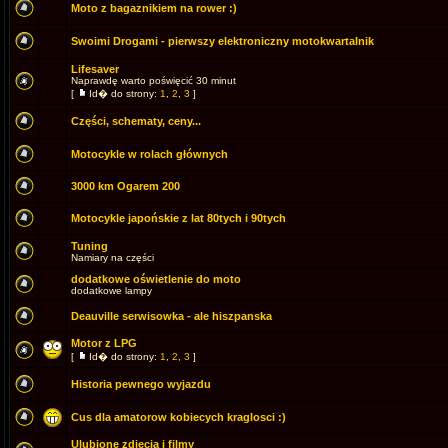
Moto z bagaznikiem na rower :)
Swoimi Drogami - pierwszy elektroniczny motokwartalnik
Lifesaver
Naprawdę warto poświęcić 30 minut
[
Id� do strony:
1
,
2
,
3
]
Części, schematy, ceny...
Motocykle w rolach głównych
3000 km Ogarem 200
Motocykle japońskie z lat 80tych i 90tych
Tuning
Namiary na części
dodatkowe oświetlenie do moto
dodatkowe lampy
Deauville serwisowka - ale hiszpanska
Motor z LPG
[
Id� do strony:
1
,
2
,
3
]
Historia pewnego wyjazdu
Cus dla amatorow kobiecych kraglosci :)
Ulubione zdjęcia i filmy