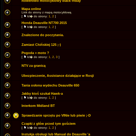
Rowerowo motocyklowy black friday
Mapa online
Link do strony z mapą motocyklową
[
Id� do strony:
1
,
2
]
Honda Deauville NT700 2015
[
Id� do strony:
1
,
2
]
Znalezione do poczytania.
Zamiast Chińskiej 125 ;-)
Pogoda + moto ?
[
Id� do strony:
1
,
2
,
3
]
NTV za granicą
Ubezpieczenie, Assistance działające w Rosji
Tania osłona wydechu Deauville 650
Jakby ktoś szukał Hawk-a
[
Id� do strony:
1
,
2
]
Interkom Midland BT
Sprawdzanie sprzętu po VINie lub piwie ;-D
Czapki z głów przed tym gościem
[
Id� do strony:
1
,
2
]
Instukja obsługi lub Manual do Deauville 'a