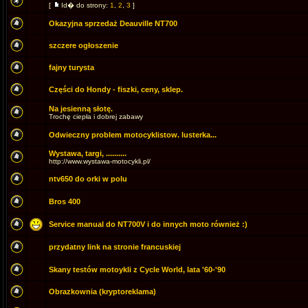
[
Id� do strony:
1
,
2
,
3
]
Okazyjna sprzedaż Deauville NT700
szczere ogłoszenie
fajny turysta
Części do Hondy - fiszki, ceny, sklep.
Na jesienną słotę.
Trochę ciepła i dobrej zabawy
Odwieczny problem motocyklistow. lusterka...
Wystawa, targi, ..........
http://www.wystawa-motocykli.pl/
ntv650 do orki w polu
Bros 400
Service manual do NT700V i do innych moto również :)
przydatny link na stronie francuskiej
Skany testów motoykli z Cycle World, lata '60-'90
Obrazkownia (kryptoreklama)