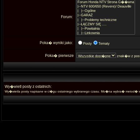
Forum:
Poka� wyniki jako:
Posty
Tematy
Poka� pierwsze
znak�w z pos
Wy�wietl posty z ostatnich:
Wy�wietla posty napisane w ci�gu ostatniego wybranego czasu. Mo�na wybra� metod� wy