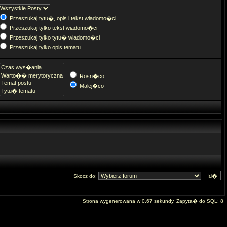
Przeszukaj tytu�, opis i tekst wiadomo�ci
Przeszukaj tylko tekst wiadomo�ci
Przeszukaj tylko tytu� wiadomo�ci
Przeszukaj tylko opis tematu
Rosn�co
Malej�co
Skocz do:
Strona wygenerowana w 0,67 sekundy. Zapyta� do SQL: 8