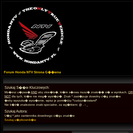
Forum Honda NTV Strona G��wna
Szukaj S��w Kluczowych:
Mo�esz u�ywa�
AND
aby okre�la�, kt�re s�owa musz� znale�� si� w wynikach,
OR
NOT
dla tych, kt�re nie mog� wyst�pi�. Znak * zast�puje dowolny ci�g znak�w.
�eby wyszuka� wyra�enie, wpisz je pomi�dzy
"
cudzys�owiami
"
Nie b�d� znalezione znaki specialne, za wyj�tkiem:
@ . - _
Szukaj Autora:
U�yj * jako zamiennika dowolnego ci�gu znak�w
Szukaj u�ytkownik�w