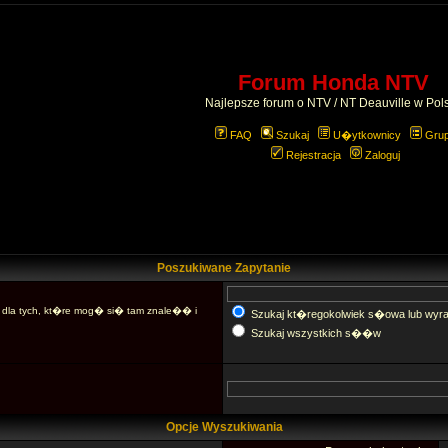
Forum Honda NTV
Najlepsze forum o NTV / NT Deauville w Pol
FAQ
Szukaj
U�ytkownicy
Gru
Rejestracja
Zaloguj
Poszukiwane Zapytanie
dla tych, kt�re mog� si� tam znale�� i
Szukaj kt�regokolwiek s�owa lub wyr
Szukaj wszystkich s��w
Opcje Wyszukiwania