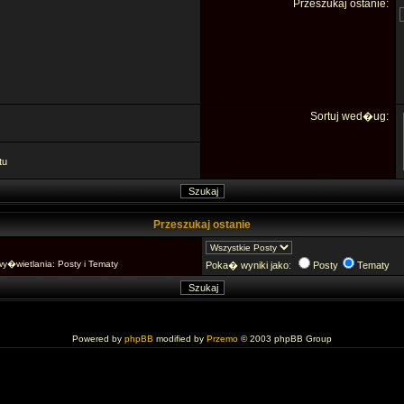
Przeszukaj ostanie:
Sortuj wed�ug:
tu
Przeszukaj ostanie
�wietlania: Posty i Tematy
Poka� wyniki jako:
Posty
Tematy
Powered by
phpBB
modified by
Przemo
© 2003 phpBB Group