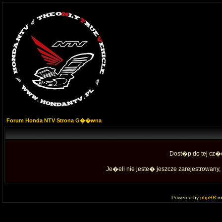
Forum Honda NTV Strona G��wna
Dost�p do tej cz�
Je�eli nie jeste� jeszcze zarejestrowany, 
Powered by
phpBB
mo