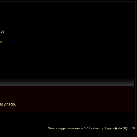
sce
py
acyjnego.
Strona wygenerowana w 0.01 sekundy. Zapyta� do SQL: 10