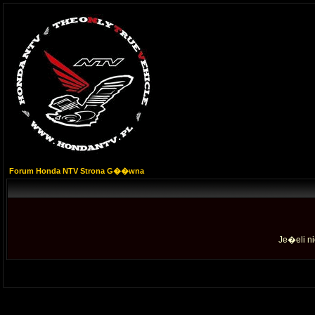
Forum Honda NTV Strona G��wna
Je�eli ni