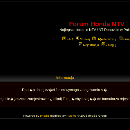
Forum Honda NTV
Najlepsze forum o NTV / NT Deauville w Pol
FAQ
Szukaj
U�ytkownicy
Gru
Rejestracja
Zaloguj
Informacja
Dost�p do tej cz�ci forum wymaga zalogowania si�.
e jeste� jeszcze zarejestrowany, kliknij
Tutaj
�eby przej�� do formularza rejestr
Powered by
phpBB
modified by
Przemo
© 2003 phpBB Group