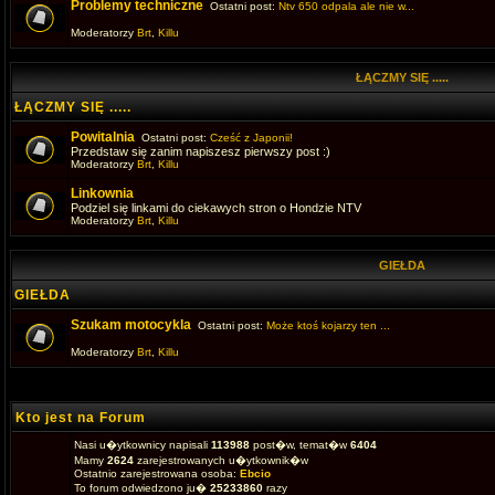
Problemy techniczne
Ostatni post:
Ntv 650 odpala ale nie w...
Moderatorzy
Brt
,
Killu
ŁĄCZMY SIĘ .....
ŁĄCZMY SIĘ .....
Powitalnia
Ostatni post:
Cześć z Japonii!
Przedstaw się zanim napiszesz pierwszy post :)
Moderatorzy
Brt
,
Killu
Linkownia
Podziel się linkami do ciekawych stron o Hondzie NTV
Moderatorzy
Brt
,
Killu
GIEŁDA
GIEŁDA
Szukam motocykla
Ostatni post:
Może ktoś kojarzy ten ...
Moderatorzy
Brt
,
Killu
Kto jest na Forum
Nasi u�ytkownicy napisali
113988
post�w, temat�w
6404
Mamy
2624
zarejestrowanych u�ytkownik�w
Ostatnio zarejestrowana osoba:
Ebcio
To forum odwiedzono ju�
25233860
razy