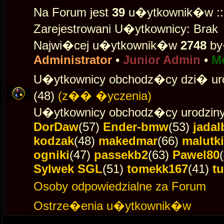
Na Forum jest
39
u�ytkownik�w :: 0
Zarejestrowani U�ytkownicy: Brak
Najwi�cej u�ytkownik�w
2748
by
Administrator
•
Junior Admin
•
M
U�ytkownicy obchodz�cy dzi� ur
(48)
(z�� �yczenia)
U�ytkownicy obchodz�cy urodziny
DorDaw
(57)
Ender-bmw
(53)
jadal
kodzak
(48)
makedmar
(66)
malutki
ogniki
(47)
passekb2
(63)
Pawel80
Sylwek SGL
(51)
tomekk167
(41)
t
Osoby odpowiedzialne za Forum
Ostrze�enia u�ytkownik�w