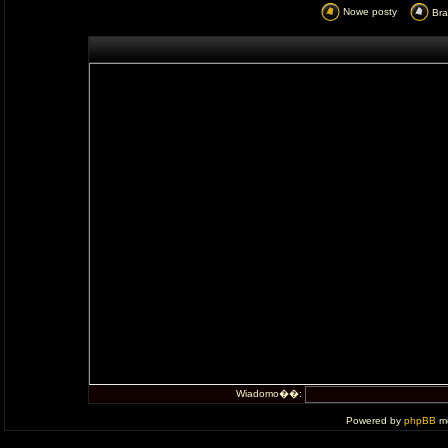
Nowe posty
Br
Wiadomo��:
Powered by
phpBB
mo