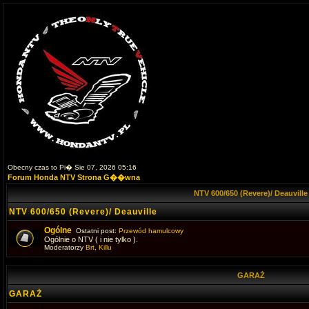
Obecny czas to Pi� Sie 07, 2026 05:16
Forum Honda NTV Strona G��wna
NTV 600/650 (Revere)/ Deauvill
NTV 600/650 (Revere)/ Deauville
Ogólne
Ostatni post:
Przewód hamulcowy
Ogólnie o NTV ( i nie tylko ).
Moderatorzy
Brt
,
Killu
GARAŻ
GARAŻ