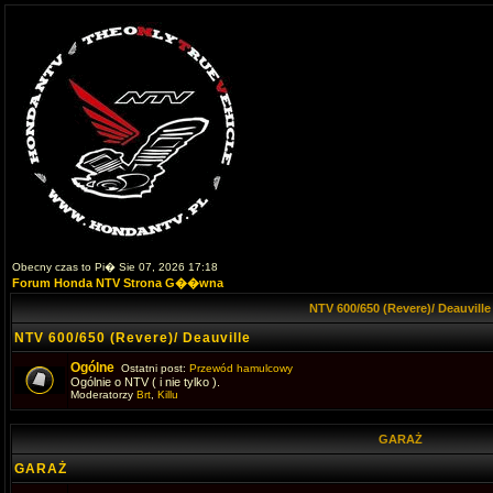
Obecny czas to Pi� Sie 07, 2026 17:18
Forum Honda NTV Strona G��wna
NTV 600/650 (Revere)/ Deauvill
NTV 600/650 (Revere)/ Deauville
Ogólne
Ostatni post:
Przewód hamulcowy
Ogólnie o NTV ( i nie tylko ).
Moderatorzy
Brt
,
Killu
GARAŻ
GARAŻ