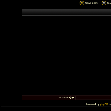
Nowe posty
Br
Wiadomo��:
Powered by
phpBB
mo