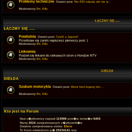
Problemy techniczne
Ostatni post:
Ntv 650 odpala ale nie w...
Moderatorzy
Brt
,
Killu
ŁĄCZMY SIĘ .....
ŁĄCZMY SIĘ .....
Powitalnia
Ostatni post:
Cześć z Japonii!
Przedstaw się zanim napiszesz pierwszy post :)
Moderatorzy
Brt
,
Killu
Linkownia
Podziel się linkami do ciekawych stron o Hondzie NTV
Moderatorzy
Brt
,
Killu
GIEŁDA
GIEŁDA
Szukam motocykla
Ostatni post:
Może ktoś kojarzy ten ...
Moderatorzy
Brt
,
Killu
Kto jest na Forum
Nasi u�ytkownicy napisali
113988
post�w, temat�w
6404
Mamy
2624
zarejestrowanych u�ytkownik�w
Ostatnio zarejestrowana osoba:
Ebcio
To forum odwiedzono ju�
25234141
razy