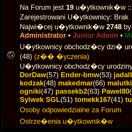
Na Forum jest
19
u�ytkownik�w :: 0
Zarejestrowani U�ytkownicy: Brak
Najwi�cej u�ytkownik�w
2748
by
Administrator
•
Junior Admin
•
M
U�ytkownicy obchodz�cy dzi� ur
(48)
(z�� �yczenia)
U�ytkownicy obchodz�cy urodziny
DorDaw
(57)
Ender-bmw
(53)
jadal
kodzak
(48)
makedmar
(66)
malutki
ogniki
(47)
passekb2
(63)
Pawel80
Sylwek SGL
(51)
tomekk167
(41)
t
Osoby odpowiedzialne za Forum
Ostrze�enia u�ytkownik�w