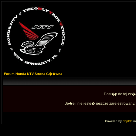
Forum Honda NTV Strona G��wna
Dost�p do tej cz�
Je�eli nie jeste� jeszcze zarejestrowany, 
Powered by
phpBB
mo