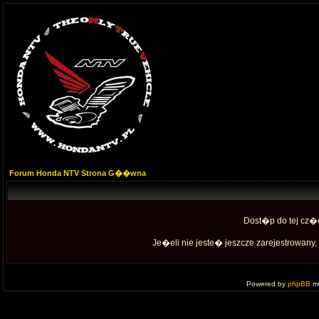
Forum Honda NTV Strona G��wna
Dost�p do tej cz�
Je�eli nie jeste� jeszcze zarejestrowany, 
Powered by
phpBB
mo