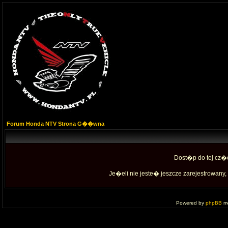
Forum Honda NTV Strona G��wna
Dost�p do tej cz�
Je�eli nie jeste� jeszcze zarejestrowany, 
Powered by
phpBB
mo