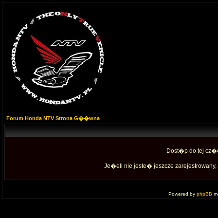
Forum Honda NTV Strona G��wna
Dost�p do tej cz�
Je�eli nie jeste� jeszcze zarejestrowany, 
Powered by
phpBB
mo