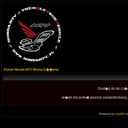
Forum Honda NTV Strona G��wna
Dost�p do tej cz�
Je�eli nie jeste� jeszcze zarejestrowany, 
Powered by
phpBB
mo