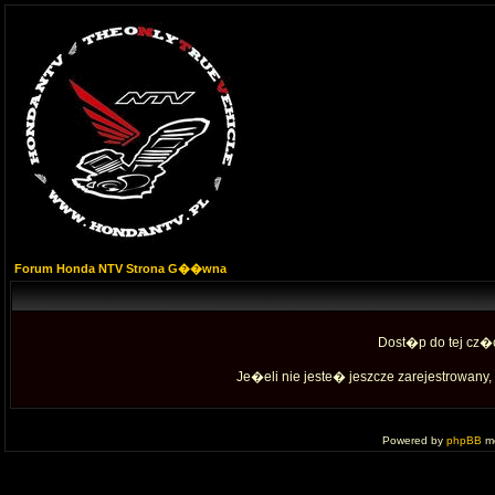
Forum Honda NTV Strona G��wna
Dost�p do tej cz�
Je�eli nie jeste� jeszcze zarejestrowany, 
Powered by
phpBB
mo