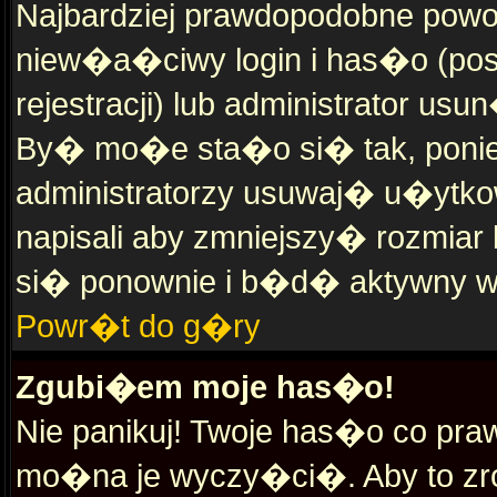
Najbardziej prawdopodobne powo
niew�a�ciwy login i has�o (pos
rejestracji) lub administrator u
By� mo�e sta�o si� tak, poni
administratorzy usuwaj� u�ytko
napisali aby zmniejszy� rozmiar
si� ponownie i b�d� aktywny w
Powr�t do g�ry
Zgubi�em moje has�o!
Nie panikuj! Twoje has�o co pr
mo�na je wyczy�ci�. Aby to zro