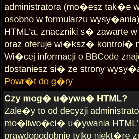
administratora (mo�esz tak�e
osobno w formularzu wysy�ania)
HTML'a, znaczniki s� zawarte w n
oraz oferuje wi�ksz� kontrol� n
Wi�cej informacji o BBCode znaj
dostaniesz si� ze strony wysy�a
Powr�t do g�ry
Czy mog� u�ywa� HTML?
Zale�y to od decyzji administra
mo�liwo�ci� u�ywania HTML'
prawdopodobnie tylko niekt�re 