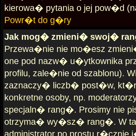
kierowa� pytania o jej pow�d (na
Powr�t do g�ry
Jak mog� zmieni� swoj� ra
Przewa�nie nie mo�esz zmieni�
one pod nazw� u�ytkownika przy
profilu, zale�nie od szablonu
zaznaczy� liczb� post�w, kt�
konkretne osoby, np. moderator
specjaln� rang�. Prosimy nie pi
otrzyma� wy�sz� rang�. W tak
administrator po prostu r�cznie 