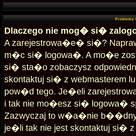
Problemy 
Dlaczego nie mog� si� zalo
A zarejestrowa�e� si�? Napra
m�c si� logowa�. A mo�e zosta
si� sta�o zobaczysz odpowiedn
skontaktuj si� z webmasterem l
pow�d tego. Je�eli zarejestro
i tak nie mo�esz si� logowa� s
Zazwyczaj to w�a�nie b��dny l
je�li tak nie jest skontaktuj si�