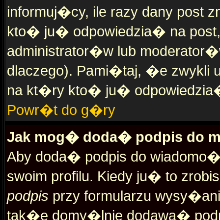
informuj�cy, ile razy dany post z
kto� ju� odpowiedzia� na post, 
administrator�w lub moderator�w
dlaczego). Pami�taj, �e zwykl
na kt�ry kto� ju� odpowiedzia
Powr�t do g�ry
Jak mog� doda� podpis do m
Aby doda� podpis do wiadomo�c
swoim profilu. Kiedy ju� to zr
podpis
przy formularzu wysy�an
tak�e domy�lnie dodawa� podpi