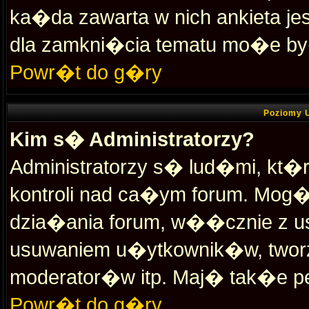
ka�da zawarta w nich ankieta 
dla zamkni�cia tematu mo�e by
Powr�t do g�ry
Poziomy 
Kim s� Administratorzy?
Administratorzy s� lud�mi, kt�
kontroli nad ca�ym forum. Mog�
dzia�ania forum, w��cznie z u
usuwaniem u�ytkownik�w, tworz
moderator�w itp. Maj� tak�e p
Powr�t do g�ry