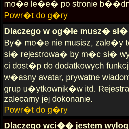
mo�e le�e� po stronie b��dnej 
Powr�t do g�ry
Dlaczego w og�le musz� si�
By� mo�e nie musisz, zale�y to
si� rejestrowa� by m�c si� wy
ci dost�p do dodatkowych funkcji
w�asny avatar, prywatne wiadom
grup u�ytkownik�w itd. Rejestra
zalecamy jej dokonanie.
Powr�t do g�ry
Dlaczego wci�� jestem wylo