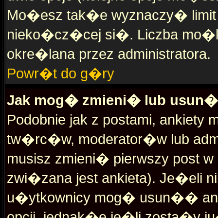
Mo�esz tak�e wyznaczy� limit c
nieko�cz�cej si�. Liczba mo�liw
okre�lana przez administratora.
Powr�t do g�ry
Jak mog� zmieni� lub usun
Podobnie jak z postami, ankiety
tw�rc�w, moderator�w lub admi
musisz zmieni� pierwszy post w
zwi�zana jest ankieta). Je�eli 
u�ytkownicy mog� usun�� anki
opcji, jednak�e je�li zosta�y j