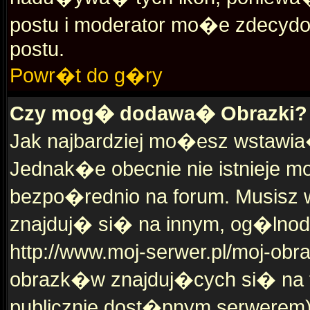
postu i moderator mo�e zdecyd
postu.
Powr�t do g�ry
Czy mog� dodawa� Obrazki?
Jak najbardziej mo�esz wstawia
Jednak�e obecnie nie istniej
bezpo�rednio na forum. Musisz 
znajduj� si� na innym, og�lno
http://www.moj-serwer.pl/moj-ob
obrazk�w znajduj�cych si� na t
publicznie dost�pnym serwerem