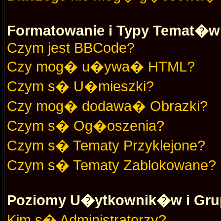
Formatowanie i Typy Temat�w
Czym jest BBCode?
Czy mog� u�ywa� HTML?
Czym s� U�mieszki?
Czy mog� dodawa� Obrazki?
Czym s� Og�oszenia?
Czym s� Tematy Przyklejone?
Czym s� Tematy Zablokowane?
Poziomy U�ytkownik�w i Gru
Kim s� Administratorzy?