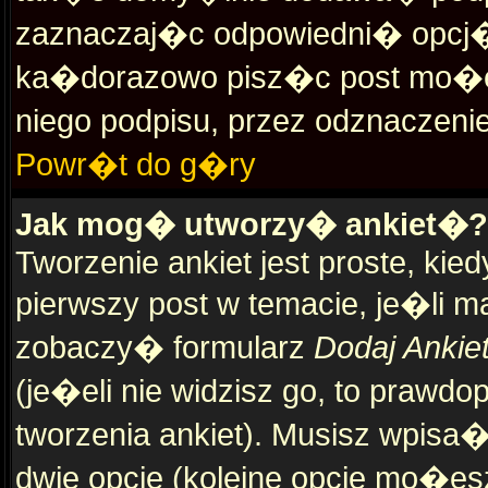
zaznaczaj�c odpowiedni� opcj� 
ka�dorazowo pisz�c post mo�e
niego podpisu, przez odznaczeni
Powr�t do g�ry
Jak mog� utworzy� ankiet�?
Tworzenie ankiet jest proste, kie
pierwszy post w temacie, je�li 
zobaczy� formularz
Dodaj Anki
(je�eli nie widzisz go, to praw
tworzenia ankiet). Musisz wpisa�
dwie opcje (kolejne opcje mo�e