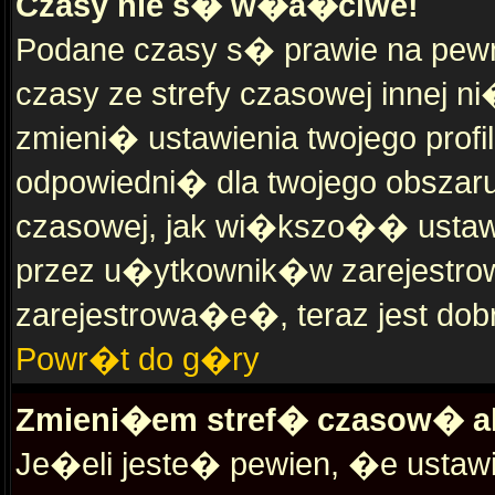
Czasy nie s� w�a�ciwe!
Podane czasy s� prawie na pe
czasy ze strefy czasowej innej ni
zmieni� ustawienia twojego prof
odpowiedni� dla twojego obszaru
czasowej, jak wi�kszo�� usta
przez u�ytkownik�w zarejestrow
zarejestrowa�e�, teraz jest dob
Powr�t do g�ry
Zmieni�em stref� czasow� al
Je�eli jeste� pewien, �e ustawi