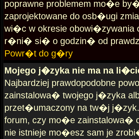
poprawne problemem mo�e by� cz
zaprojektowane do osb�ugi zmia
wi�c w okresie obowi�zywania 
r�ni� si� o godzin� od prawdz
Powr�t do g�ry
Mojego j�zyka nie ma na li�ci
Najbardziej prawdopodobne powod
zainstalowa� twojego j�zyka al
przet�umaczony na tw�j j�zyk. 
forum, czy mo�e zainstalowa� o
nie istnieje mo�esz sam je zrobi