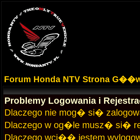
Forum Honda NTV Strona G��
Problemy Logowania i Rejestra
Dlaczego nie mog� si� zalogo
Dlaczego w og�le musz� si� r
Dlaczego wci�� jestem wylogo