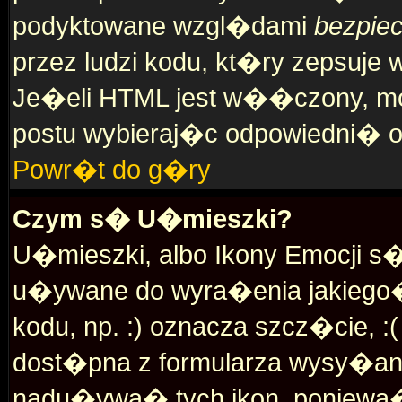
podyktowane wzgl�dami
bezpie
przez ludzi kodu, kt�ry zepsuje 
Je�eli HTML jest w��czony, 
postu wybieraj�c odpowiedni� o
Powr�t do g�ry
Czym s� U�mieszki?
U�mieszki, albo Ikony Emocji 
u�ywane do wyra�enia jakiego� 
kodu, np. :) oznacza szcz�cie, :
dost�pna z formularza wysy�ani
nadu�ywa� tych ikon, poniew