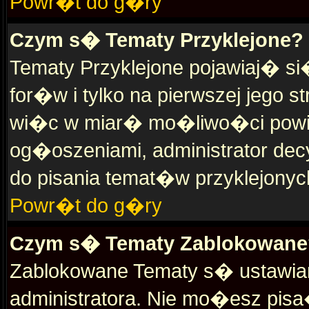
Powr�t do g�ry
Czym s� Tematy Przyklejone?
Tematy Przyklejone pojawiaj� s
for�w i tylko na pierwszej jego
wi�c w miar� mo�liwo�ci powin
og�oszeniami, administrator dec
do pisania temat�w przyklejony
Powr�t do g�ry
Czym s� Tematy Zablokowane
Zablokowane Tematy s� ustawian
administratora. Nie mo�esz pisa