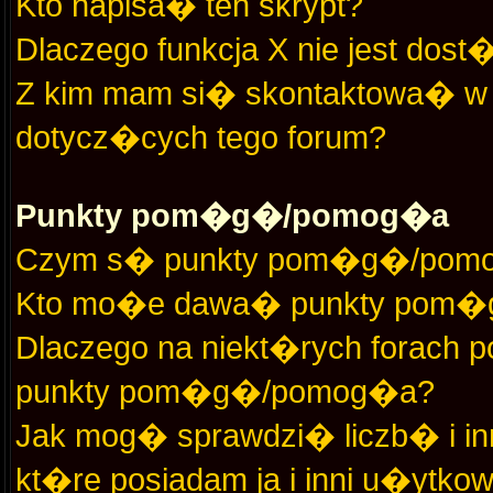
Kto napisa� ten skrypt?
Dlaczego funkcja X nie jest dos
Z kim mam si� skontaktowa� w
dotycz�cych tego forum?
Punkty pom�g�/pomog�a
Czym s� punkty pom�g�/pom
Kto mo�e dawa� punkty pom
Dlaczego na niekt�rych forach 
punkty pom�g�/pomog�a?
Jak mog� sprawdzi� liczb� i in
kt�re posiadam ja i inni u�ytko