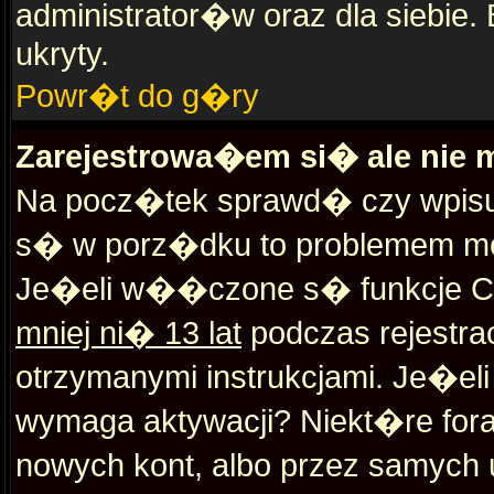
administrator�w oraz dla siebie.
ukryty.
Powr�t do g�ry
Zarejestrowa�em si� ale nie
Na pocz�tek sprawd� czy wpisuj
s� w porz�dku to problemem m
Je�eli w��czone s� funkcje 
mniej ni� 13 lat
podczas rejestra
otrzymanymi instrukcjami. Je�eli
wymaga aktywacji? Niekt�re for
nowych kont, albo przez samych