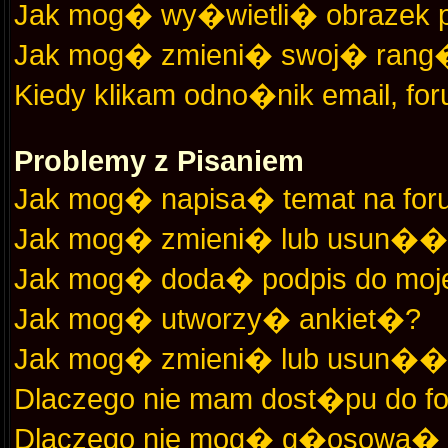
Jak mog� wy�wietli� obrazek
Jak mog� zmieni� swoj� rang
Kiedy klikam odno�nik email, f
Problemy z Pisaniem
Jak mog� napisa� temat na fo
Jak mog� zmieni� lub usun��
Jak mog� doda� podpis do moj
Jak mog� utworzy� ankiet�?
Jak mog� zmieni� lub usun��
Dlaczego nie mam dost�pu do f
Dlaczego nie mog� g�osowa� w