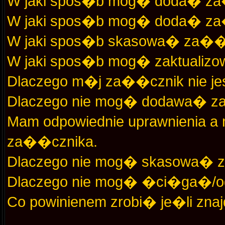
W jaki spos�b mog� doda� za
W jaki spos�b mog� doda� za�
W jaki spos�b skasowa� za��
W jaki spos�b mog� zaktualiz
Dlaczego m�j za��cznik nie je
Dlaczego nie mog� dodawa� 
Mam odpowiednie uprawnienia a
za��cznika.
Dlaczego nie mog� skasowa�
Dlaczego nie mog� �ci�ga�/
Co powinienem zrobi� je�li zna