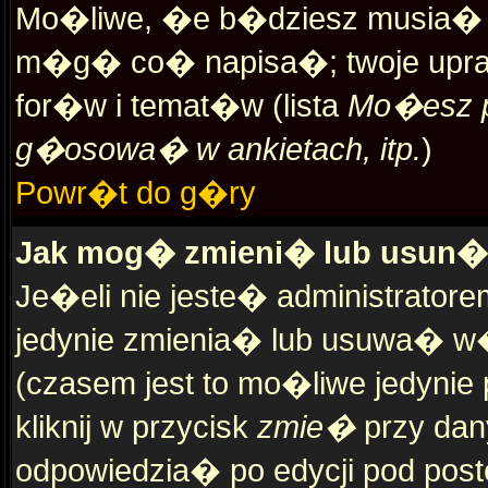
Mo�liwe, �e b�dziesz musia� 
m�g� co� napisa�; twoje upraw
for�w i temat�w (lista
Mo�esz p
g�osowa� w ankietach, itp.
)
Powr�t do g�ry
Jak mog� zmieni� lub usun
Je�eli nie jeste� administrato
jedynie zmienia� lub usuwa� w�
(czasem jest to mo�liwe jedynie 
kliknij w przycisk
zmie�
przy dan
odpowiedzia� po edycji pod poste