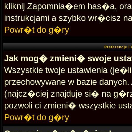
kliknij
Zapomnia�em has�a
, or
instrukcjami a szybko wr�cisz n
Powr�t do g�ry
Preferencje 
Jak mog� zmieni� swoje usta
Wszystkie twoje ustawienia (je�l
przechowywane w bazie danych. 
(najcz�ciej znajduje si� na g�rz
pozwoli ci zmieni� wszystkie ust
Powr�t do g�ry