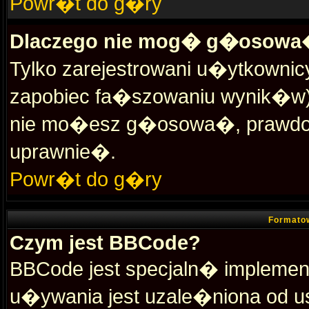
Powr�t do g�ry
Dlaczego nie mog� g�osowa�
Tylko zarejestrowani u�ytkown
zapobiec fa�szowaniu wynik�w).
nie mo�esz g�osowa�, prawdop
uprawnie�.
Powr�t do g�ry
Formato
Czym jest BBCode?
BBCode jest specjaln� impleme
u�ywania jest uzale�niona od 