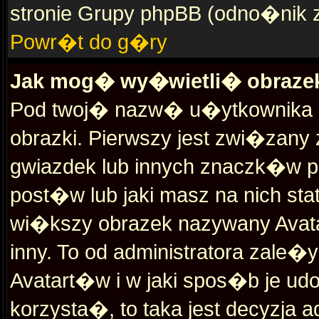
stronie Grupy phpBB (odno�nik zn
Powr�t do g�ry
Jak mog� wy�wietli� obraz
Pod twoj� nazw� u�ytkownika 
obrazki. Pierwszy jest zwi�zan
gwiazdek lub innych znaczk�w
post�w lub jaki masz na nich s
wi�kszy obrazek nazywany Avata
inny. To od administratora zale
Avatart�w i w jaki spos�b je ud
korzysta�, to taka jest decyzja 