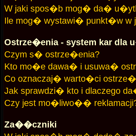
W jaki spos�b mog� da� u�y
Ile mog� wystawi� punkt�w w 
Ostrze�enia - system kar dl
Czym s� ostrze�enia?
Kto mo�e dawa� i usuwa� ost
Co oznaczaj� warto�ci ostrze�e
Jak sprawdzi� kto i dlaczego d
Czy jest mo�liwo�� reklamacji
Za��czniki