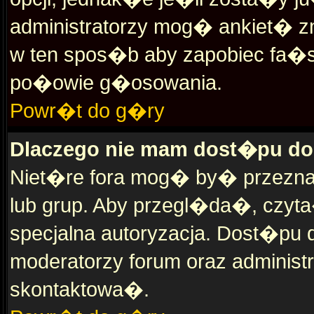
administratorzy mog� ankiet� z
w ten spos�b aby zapobiec fa�s
po�owie g�osowania.
Powr�t do g�ry
Dlaczego nie mam dost�pu do
Niet�re fora mog� by� przezna
lub grup. Aby przegl�da�, czyt
specjalna autoryzacja. Dost�pu 
moderatorzy forum oraz administr
skontaktowa�.