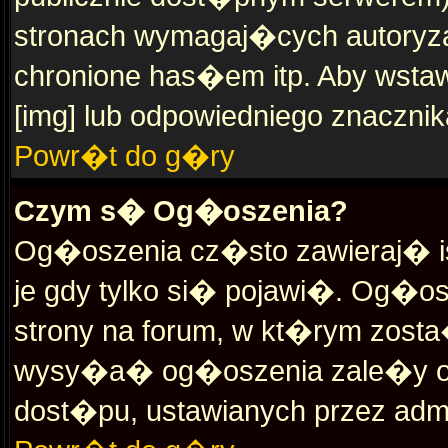
stronach wymagaj�cych autoryzac
chronione has�em itp. Aby wst
[img] lub odpowiedniego znacznik
Powr�t do g�ry
Czym s� Og�oszenia?
Og�oszenia cz�sto zawieraj� is
je gdy tylko si� pojawi�. Og�o
strony na forum, w kt�rym zost
wysy�a� og�oszenia zale�y od 
dost�pu, ustawianych przez admi