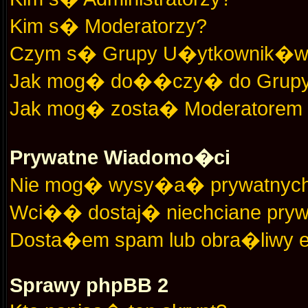
Kim s� Moderatorzy?
Czym s� Grupy U�ytkownik�
Jak mog� do��czy� do Grup
Jak mog� zosta� Moderatorem
Prywatne Wiadomo�ci
Nie mog� wysy�a� prywatnych
Wci�� dostaj� niechciane pryw
Dosta�em spam lub obra�liwy em
Sprawy phpBB 2