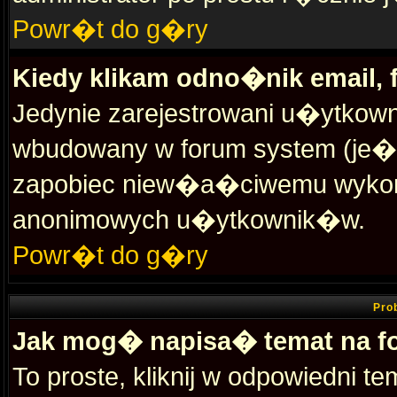
Powr�t do g�ry
Kiedy klikam odno�nik email,
Jedynie zarejestrowani u�ytko
wbudowany w forum system (je�
zapobiec niew�a�ciwemu wykorz
anonimowych u�ytkownik�w.
Powr�t do g�ry
Pro
Jak mog� napisa� temat na f
To proste, kliknij w odpowiedni 