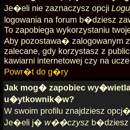
Je�eli nie zaznaczysz opcji
Logu
logowania na forum b�dziesz z
To zapobiega wykorzystaniu twoj
Aby pozostawa� zalogowanym za
zalecane, gdy korzystasz z public
kawiarni internetowej czy na uczel
Powr�t do g�ry
Jak mog� zapobiec wy�wietlan
u�ytkownik�w?
W swoim profilu znajdziesz opcj
Je�eli j�
w��czysz
b�dziesz w