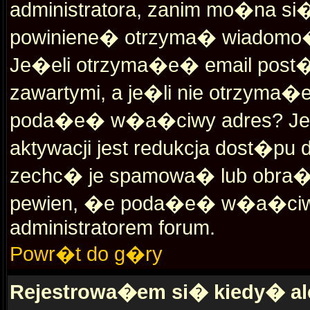
administratora, zanim mo�na si� 
powiniene� otrzyma� wiadomo�
Je�eli otrzyma�e� email post�p
zawartymi, a je�li nie otrzyma�
poda�e� w�a�ciwy adres? Jed
aktywacji jest redukcja dost�p
zechc� je spamowa� lub obra�
pewien, �e poda�e� w�a�ciwy 
administratorem forum.
Powr�t do g�ry
Rejestrowa�em si� kiedy� al