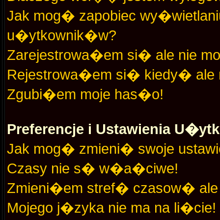
Jak mog� zapobiec wy�wietlaniu
u�ytkownik�w?
Zarejestrowa�em si� ale nie 
Rejestrowa�em si� kiedy� ale
Zgubi�em moje has�o!
Preferencje i Ustawienia U�y
Jak mog� zmieni� swoje ustawi
Czasy nie s� w�a�ciwe!
Zmieni�em stref� czasow� ale 
Mojego j�zyka nie ma na li�cie!