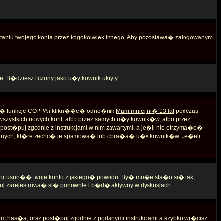
aniu twojego konta przez kogokolwiek innego. Aby pozostawa� zalogowanym
e. B�dziesz liczony jako u�ytkownik ukryty.
 s� funkcje COPPA i klikn��e� odno�nik
Mam mniej ni� 13 lat
podczas
i wszystkich nowych kont, albo przez samych u�ytkownik�w, albo przez
st�puj zgodnie z instrukcjami w nim zawartymi, a je�li nie otrzyma�e�
�danych, kt�re zechc� je spamowa� lub obra�a� u�ytkownik�w. Je�eli
rator usun�� twoje konto z jakiego� powodu. By� mo�e sta�o si� tak,
uj zarejestrowa� si� ponownie i b�d� aktywny w dyskusjach.
em has�a
, oraz post�puj zgodnie z podanymi instrukcjami a szybko wr�cisz