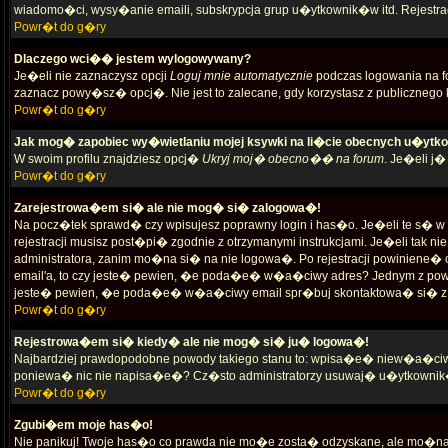
wiadomo�ci, wysy�anie emaili, subskrypcja grup u�ytkownik�w itd. Rejestrac
Powr�t do g�ry
Dlaczego wci�� jestem wylogowywany?
Je�eli nie zaznaczysz opcji
Loguj mnie automatycznie
podczas logowania na f
zaznacz powy�sz� opcj�. Nie jest to zalecane, gdy korzystasz z publicznego ko
Powr�t do g�ry
Jak mog� zapobiec wy�wietlaniu mojej ksywki na li�cie obecnych u�yt
W swoim profilu znajdziesz opcj�
Ukryj moj� obecno�� na forum
. Je�eli j
Powr�t do g�ry
Zarejestrowa�em si� ale nie mog� si� zalogowa�!
Na pocz�tek sprawd� czy wpisujesz poprawny login i has�o. Je�eli te s
rejestracji musisz post�pi� zgodnie z otrzymanymi instrukcjami. Je�eli tak 
administratora, zanim mo�na si� na nie logowa�. Po rejestracji powiniene
email'a, to czy jeste� pewien, �e poda�e� w�a�ciwy adres? Jednym z pow
jeste� pewien, �e poda�e� w�a�ciwy email spr�buj skontaktowa� si� z a
Powr�t do g�ry
Rejestrowa�em si� kiedy� ale nie mog� si� ju� logowa�!
Najbardziej prawdopodobne powody takiego stanu to: wpisa�e� niew�a�ciwy l
poniewa� nic nie napisa�e�? Cz�sto administratorzy usuwaj� u�ytkownik�w
Powr�t do g�ry
Zgubi�em moje has�o!
Nie panikuj! Twoje has�o co prawda nie mo�e zosta� odzyskane, ale mo�na j