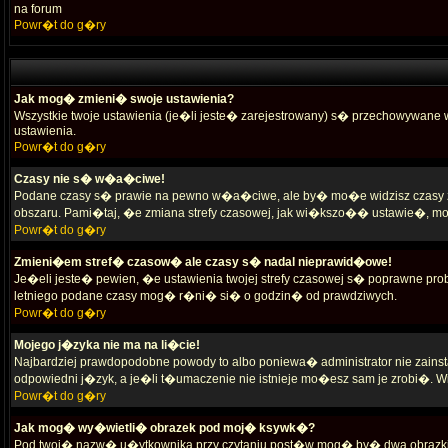
na forum
Powr�t do g�ry
Jak mog� zmieni� swoje ustawienia?
Wszystkie twoje ustawienia (je�li jeste� zarejestrowany) s� przechowywane 
ustawienia.
Powr�t do g�ry
Czasy nie s� w�a�ciwe!
Podane czasy s� prawie na pewno w�a�ciwe, ale by� mo�e widzisz czasy ze s
obszaru. Pami�taj, �e zmiana strefy czasowej, jak wi�kszo�� ustawie�, mo
Powr�t do g�ry
Zmieni�em stref� czasow� ale czasy s� nadal nieprawid�owe!
Je�eli jeste� pewien, �e ustawienia twojej strefy czasowej s� poprawne p
letniego podane czasy mog� r�ni� si� o godzin� od prawdziwych.
Powr�t do g�ry
Mojego j�zyka nie ma na li�cie!
Najbardziej prawdopodobne powody to albo poniewa� administrator nie zain
odpowiedni j�zyk, a je�li t�umaczenie nie istnieje mo�esz sam je zrobi�. Wi�
Powr�t do g�ry
Jak mog� wy�wietli� obrazek pod moj� ksywk�?
Pod twoj� nazw� u�ytkownika przy czytaniu post�w mog� by� dwa obrazki.