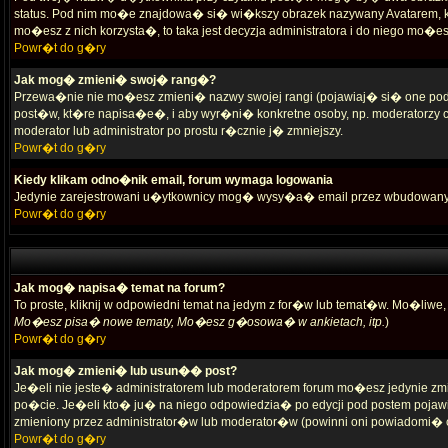
status. Pod nim mo�e znajdowa� si� wi�kszy obrazek nazywany Avatarem, kt�
mo�esz z nich korzysta�, to taka jest decyzja administratora i do niego mo�e
Powr�t do g�ry
Jak mog� zmieni� swoj� rang�?
Przewa�nie nie mo�esz zmieni� nazwy swojej rangi (pojawiaj� si� one pod
post�w, kt�re napisa�e�, i aby wyr�ni� konkretne osoby, np. moderatorzy 
moderator lub administrator po prostu r�cznie j� zmniejszy.
Powr�t do g�ry
Kiedy klikam odno�nik email, forum wymaga logowania
Jedynie zarejestrowani u�ytkownicy mog� wysy�a� email przez wbudowany
Powr�t do g�ry
Jak mog� napisa� temat na forum?
To proste, kliknij w odpowiedni temat na jedym z for�w lub temat�w. Mo�l
Mo�esz pisa� nowe tematy, Mo�esz g�osowa� w ankietach, itp.
)
Powr�t do g�ry
Jak mog� zmieni� lub usun�� post?
Je�eli nie jeste� administratorem lub moderatorem forum mo�esz jedynie zmi
po�cie. Je�eli kto� ju� na niego odpowiedzia� po edycji pod postem pojawi s
zmieniony przez administrator�w lub moderator�w (powinni oni powiadomi� 
Powr�t do g�ry