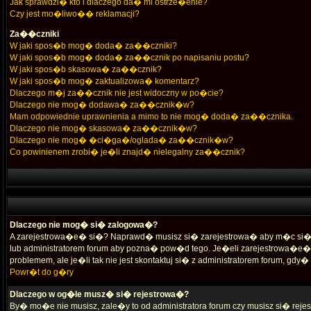
Jak sprawdzi� kto i dlaczego da� mi ostrze�enie?
Czy jest mo�liwo�� reklamacji?
Za��czniki
W jaki spos�b mog� doda� za��czniki?
W jaki spos�b mog� doda� za��cznik po napisaniu postu?
W jaki spos�b skasowa� za��cznik?
W jaki spos�b mog� zaktualizowa� komentarz?
Dlaczego m�j za��cznik nie jest widoczny w po�cie?
Dlaczego nie mog� dodawa� za��cznik�w?
Mam odpowiednie uprawnienia a mimo to nie mog� doda� za��cznika.
Dlaczego nie mog� skasowa� za��cznik�w?
Dlaczego nie mog� �ci�ga�/oglada� za��cznik�w?
Co powinienem zrobi� je�li znajd� nielegalny za��cznik?
Dlaczego nie mog� si� zalogowa�?
A zarejestrowa�e� si�? Naprawd� musisz si� zarejestrowa� aby m�c si� l
lub administratorem forum aby pozna� pow�d tego. Je�eli zarejestrowa�e
problemem, ale je�li tak nie jest skontaktuj si� z administratorem forum, gd
Powr�t do g�ry
Dlaczego w og�le musz� si� rejestrowa�?
By� mo�e nie musisz, zale�y to od administratora forum czy musisz si� reje