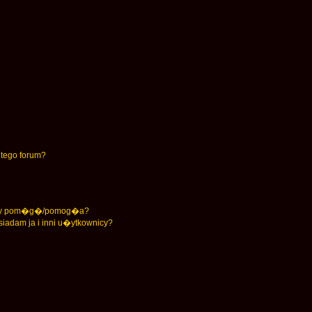
tego forum?
unkty pom�g�/pomog�a?
iadam ja i inni u�ytkownicy?