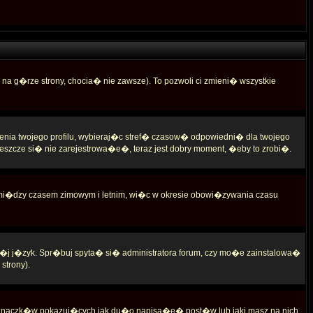
 na g�rze strony, chocia� nie zawsze). To pozwoli ci zmieni� wszystkie
enia twojego profilu, wybieraj�c stref� czasow� odpowiedni� dla twojego
zcze si� nie zarejestrowa�e�, teraz jest dobry moment, �eby to zrobi�.
 mi�dzy czasem zimowym i letnim, wi�c w okresie obowi�zywania czasu
w�j j�zyk. Spr�buj spyta� si� administratora forum, czy mo�e zainstalowa�
strony).
 znaczk�w pokazuj�cych jak du�o napisa�e� post�w lub jaki masz na nich