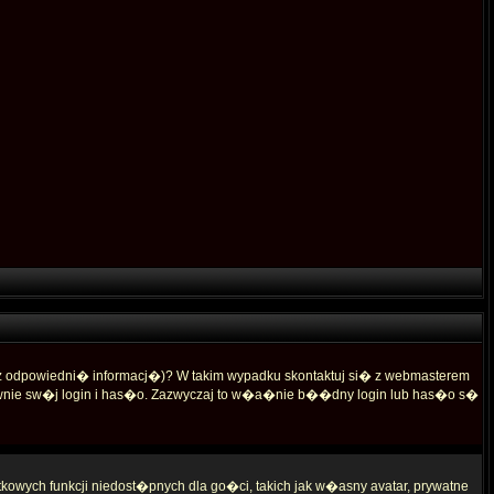
 odpowiedni� informacj�)? W takim wypadku skontaktuj si� z webmasterem
wnie sw�j login i has�o. Zazwyczaj to w�a�nie b��dny login lub has�o s�
owych funkcji niedost�pnych dla go�ci, takich jak w�asny avatar, prywatne