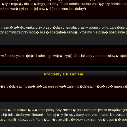
ry z regu�y dla ka�dego jest inny. To od administratora zale�y czy zechce udo
sz kierowa� pytania o jej pow�d (na pewno jest dobry!)
 nazw� u�ytkownika przy przegl�daniu tematu, oraz w twoim profilu, zale�n
czy administratorzy mog� mie� specjaln� rang�. Prosimy nie pisa� specjalnie
 w forum system (je�eli admin go w��czy�). Jest tak aby zapobiec niew�a�c
Problemy z Pisaniem
iwe, �e b�dziesz musia� si� zarejestrowa� zanim b�dziesz m�g� co� napisa�; t
enia� lub usuwa� w�asne posty. Aby zmieni� post (czasem jest to mo�liwe jedyni
i� tekst drobnymi literami informuj�cy, ile razy dany post zmieniano. Nie zosta
co zmienili i dlaczego). Pami�taj, �e zwykli u�ytkownicy nie mog� usun�� po