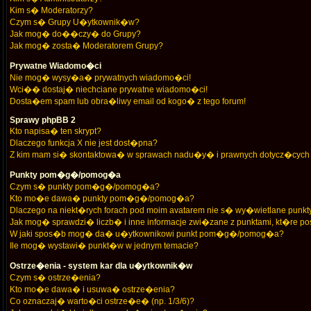
Kim s� Moderatorzy?
Czym s� Grupy U�ytkownik�w?
Jak mog� do��czy� do Grupy?
Jak mog� zosta� Moderatorem Grupy?
Prywatne Wiadomo�ci
Nie mog� wysy�a� prywatnych wiadomo�ci!
Wci�� dostaj� niechciane prywatne wiadomo�ci!
Dosta�em spam lub obra�liwy email od kogo� z tego forum!
Sprawy phpBB 2
Kto napisa� ten skrypt?
Dlaczego funkcja X nie jest dost�pna?
Z kim mam si� skontaktowa� w sprawach nadu�y� i prawnych dotycz�cych 
Punkty pom�g�/pomog�a
Czym s� punkty pom�g�/pomog�a?
Kto mo�e dawa� punkty pom�g�/pomog�a?
Dlaczego na niekt�rych forach pod moim avatarem nie s� wy�wietlane p
Jak mog� sprawdzi� liczb� i inne informacje zwi�zane z punktami, kt�re pos
W jaki spos�b mog� da� u�ytkownikowi punkt pom�g�/pomog�a?
Ile mog� wystawi� punkt�w w jednym temacie?
Ostrze�enia - system kar dla u�ytkownik�w
Czym s� ostrze�enia?
Kto mo�e dawa� i usuwa� ostrze�enia?
Co oznaczaj� warto�ci ostrze�e� (np. 1/3/6)?