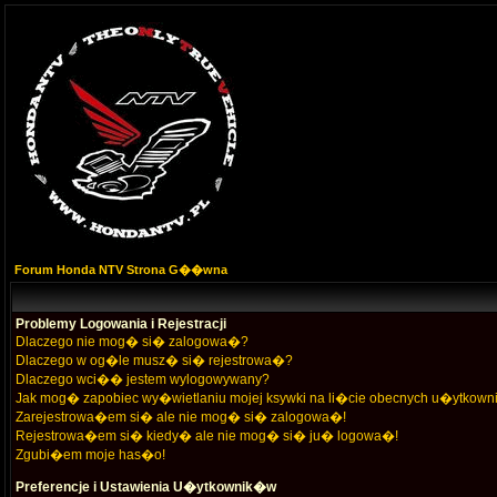
Forum Honda NTV Strona G��wna
Problemy Logowania i Rejestracji
Dlaczego nie mog� si� zalogowa�?
Dlaczego w og�le musz� si� rejestrowa�?
Dlaczego wci�� jestem wylogowywany?
Jak mog� zapobiec wy�wietlaniu mojej ksywki na li�cie obecnych u�ytkow
Zarejestrowa�em si� ale nie mog� si� zalogowa�!
Rejestrowa�em si� kiedy� ale nie mog� si� ju� logowa�!
Zgubi�em moje has�o!
Preferencje i Ustawienia U�ytkownik�w