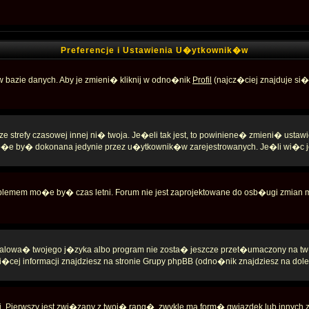
Preferencje i Ustawienia U�ytkownik�w
w bazie danych. Aby je zmieni� kliknij w odno�nik
Profil
(najcz�ciej znajduje si�
trefy czasowej innej ni� twoja. Je�eli tak jest, to powiniene� zmieni� ustawi
�e by� dokonana jedynie przez u�ytkownik�w zarejestrowanych. Je�li wi�c jes
roblemem mo�e by� czas letni. Forum nie jest zaprojektowane do osb�ugi zmian
stalowa� twojego j�zyka albo program nie zosta� jeszcze przet�umaczony na t
cej informacji znajdziesz na stronie Grupy phpBB (odno�nik znajdziesz na dole 
 Pierwszy jest zwi�zany z twoj� rang�, zwykle ma form� gwiazdek lub innych