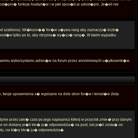
st�pni� funkcje Avatart�w i w jaki spos�b je udost�pni. Je�eli nie
ie od szablonu). Wi�kszo�� for�w u�ywa rang aby zaznaczy� liczb�
 post�w tylko po to, aby otrzyma� wy�sz� rang�. W takim wypadku
iwemu wykorzystaniu adres�w na forum przez anonimowych u�ytkownik�w.
woje uprawnienia s� wypisane na dole stron for�w i temat�w (lista
e przez jaki� czas po jego napisaniu) kliknij w przycisk
zmie�
przy danym
nie on dodany je�li kto� ju� odpowiedzia� na post, lub je�li zosta� on
stu, na kt�ry kto� ju� odpowiedzia�.