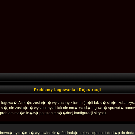
Problemy Logowania i Rejestracji
ogowa�. A mo�e zosta�e� wyrzucony z forum (je�li tak si� sta�o zobaczysz
� si�, nie zosta�e� wyrzucony a i tak nie mo�esz si� logowa� sprawd� pono
y� problem mo�e le�e� po stronie b��dnej konfiguracji skryptu.
strowa� by m�c si� wypowiedzie�. Jednak�e rejestracja da ci dost�p do dodatk