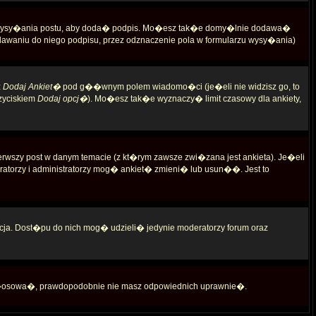
 wysy�ania postu, aby doda� podpis. Mo�esz tak�e domy�lnie dodawa�
waniu do niego podpisu, przez odznaczenie pola w formularzu wysy�ania)
z
Dodaj Ankiet�
pod g��wnym polem wiadomo�ci (je�eli nie widzisz go, to
zyciskiem
Dodaj opcj�
). Mo�esz tak�e wyznaczy� limit czasowy dla ankiety,
rwszy post w danym temacie (z kt�rym zawsze zwi�zana jest ankieta). Je�eli
torzy i administratorzy mog� ankiet� zmieni� lub usun��. Jest to
ja. Dost�pu do nich mog� udzieli� jedynie moderatorzy forum oraz
g�osowa�, prawdopodobnie nie masz odpowiednich uprawnie�.