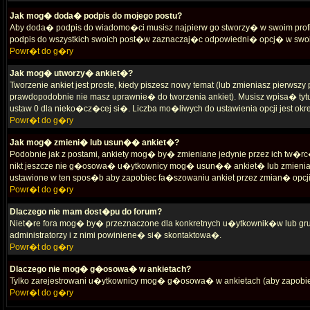
Jak mog� doda� podpis do mojego postu?
Aby doda� podpis do wiadomo�ci musisz najpierw go stworzy� w swoim profi
podpis do wszystkich swoich post�w zaznaczaj�c odpowiedni� opcj� w swoi
Powr�t do g�ry
Jak mog� utworzy� ankiet�?
Tworzenie ankiet jest proste, kiedy piszesz nowy temat (lub zmieniasz pierws
prawdopodobnie nie masz uprawnie� do tworzenia ankiet). Musisz wpisa� ty
ustaw 0 dla nieko�cz�cej si�. Liczba mo�liwych do ustawienia opcji jest okr
Powr�t do g�ry
Jak mog� zmieni� lub usun�� ankiet�?
Podobnie jak z postami, ankiety mog� by� zmieniane jedynie przez ich tw�r
nikt jeszcze nie g�osowa� u�ytkownicy mog� usun�� ankiet� lub zmienia� 
ustawione w ten spos�b aby zapobiec fa�szowaniu ankiet przez zmian� opc
Powr�t do g�ry
Dlaczego nie mam dost�pu do forum?
Niet�re fora mog� by� przeznaczone dla konkretnych u�ytkownik�w lub grup
administratorzy i z nimi powiniene� si� skontaktowa�.
Powr�t do g�ry
Dlaczego nie mog� g�osowa� w ankietach?
Tylko zarejestrowani u�ytkownicy mog� g�osowa� w ankietach (aby zapob
Powr�t do g�ry