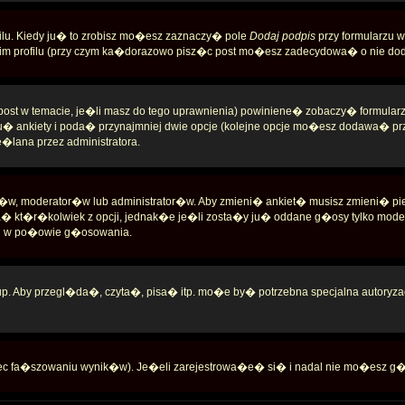
lu. Kiedy ju� to zrobisz mo�esz zaznaczy� pole
Dodaj podpis
przy formularzu
m profilu (przy czym ka�dorazowo pisz�c post mo�esz zadecydowa� o nie doda
zy post w temacie, je�li masz do tego uprawnienia) powiniene� zobaczy� formular
tu� ankiety i poda� przynajmniej dwie opcje (kolejne opcje mo�esz dodawa� pr
e�lana przez administratora.
c�w, moderator�w lub administrator�w. Aby zmieni� ankiet� musisz zmieni� pie
kt�r�kolwiek z opcji, jednak�e je�li zosta�y ju� oddane g�osy tylko modera
ji w po�owie g�osowania.
. Aby przegl�da�, czyta�, pisa� itp. mo�e by� potrzebna specjalna autoryzac
iec fa�szowaniu wynik�w). Je�eli zarejestrowa�e� si� i nadal nie mo�esz 