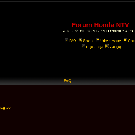
Forum Honda NTV
Najlepsze forum o NTV / NT Deauville w Pol
FAQ
Szukaj
U�ytkownicy
Gru
Rejestracja
Zaloguj
FAQ
nik�w?