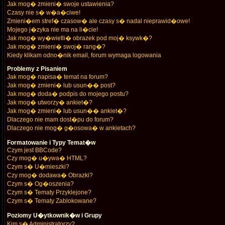
Jak mog� zmieni� swoje ustawienia?
Czasy nie s� w�a�ciwe!
Zmieni�em stref� czasow� ale czasy s� nadal nieprawid�owe!
Mojego j�zyka nie ma na li�cie!
Jak mog� wy�wietli� obrazek pod moj� ksywk�?
Jak mog� zmieni� swoj� rang�?
Kiedy klikam odno�nik email, forum wymaga logowania
Problemy z Pisaniem
Jak mog� napisa� temat na forum?
Jak mog� zmieni� lub usun�� post?
Jak mog� doda� podpis do mojego postu?
Jak mog� utworzy� ankiet�?
Jak mog� zmieni� lub usun�� ankiet�?
Dlaczego nie mam dost�pu do forum?
Dlaczego nie mog� g�osowa� w ankietach?
Formatowanie i Typy Temat�w
Czym jest BBCode?
Czy mog� u�ywa� HTML?
Czym s� U�mieszki?
Czy mog� dodawa� Obrazki?
Czym s� Og�oszenia?
Czym s� Tematy Przyklejone?
Czym s� Tematy Zablokowane?
Poziomy U�ytkownik�w i Grupy
Kim s� Administratorzy?