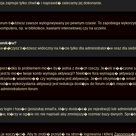
ja zajmuje tylko chwil� i naprawd� zalecamy jej dokonanie.
orum b�dziesz zawsze wylogowywany po pewnym czasie. To zapobiega wykorzyst
mputera, np. w bibliotece, kawiarni internetowej czy na uczelni.
kownik�w?
�
w��czysz
b�dziesz widoczny na li�cie tylko dla administrator�w oraz dla siebi
� w porz�dku to problemem mo�e by� jedna z dw�ch rzeczy. Je�eli w��czone
nie jest to mo�e twoje konto wymaga aktywacji? Niekt�re fora wymagaj� aktywacj
� otrzyma� wiadomo�� czy wymagana jest aktywacja. Je�eli otrzyma�e� email po
od�w wykorzystania aktywacji jest redukcja dost�pu do forum os�b nieporz
dministratorem forum.
ogin i has�o (poszukaj email'a, kt�ry dosta�e� po rejestracji) lub administ
, kt�rzy w og�le nic nie napisali aby zmniejszy� rozmiar bazy danych. Spr�b
e wyczy�ci�. Aby to zrobi� przejd� na stron� logowania i kliknij
Zapomnia�