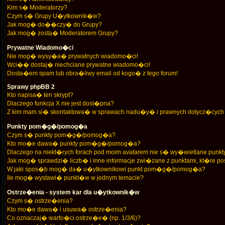
Kim s� Moderatorzy?
Czym s� Grupy U�ytkownik�w?
Jak mog� do��czy� do Grupy?
Jak mog� zosta� Moderatorem Grupy?
Prywatne Wiadomo�ci
Nie mog� wysy�a� prywatnych wiadomo�ci!
Wci�� dostaj� niechciane prywatne wiadomo�ci!
Dosta�em spam lub obra�liwy email od kogo� z tego forum!
Sprawy phpBB 2
Kto napisa� ten skrypt?
Dlaczego funkcja X nie jest dost�pna?
Z kim mam si� skontaktowa� w sprawach nadu�y� i prawnych dotycz�cych 
Punkty pom�g�/pomog�a
Czym s� punkty pom�g�/pomog�a?
Kto mo�e dawa� punkty pom�g�/pomog�a?
Dlaczego na niekt�rych forach pod moim avatarem nie s� wy�wietlane p
Jak mog� sprawdzi� liczb� i inne informacje zwi�zane z punktami, kt�re pos
W jaki spos�b mog� da� u�ytkownikowi punkt pom�g�/pomog�a?
Ile mog� wystawi� punkt�w w jednym temacie?
Ostrze�enia - system kar dla u�ytkownik�w
Czym s� ostrze�enia?
Kto mo�e dawa� i usuwa� ostrze�enia?
Co oznaczaj� warto�ci ostrze�e� (np. 1/3/6)?