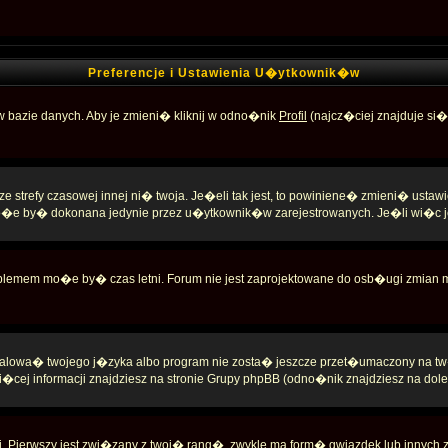
Preferencje i Ustawienia U�ytkownik�w
w bazie danych. Aby je zmieni� kliknij w odno�nik
Profil
(najcz�ciej znajduje si�
trefy czasowej innej ni� twoja. Je�eli tak jest, to powiniene� zmieni� ustawi
�e by� dokonana jedynie przez u�ytkownik�w zarejestrowanych. Je�li wi�c jes
roblemem mo�e by� czas letni. Forum nie jest zaprojektowane do osb�ugi zmian
stalowa� twojego j�zyka albo program nie zosta� jeszcze przet�umaczony na t
cej informacji znajdziesz na stronie Grupy phpBB (odno�nik znajdziesz na dole 
 Pierwszy jest zwi�zany z twoj� rang�, zwykle ma form� gwiazdek lub innych