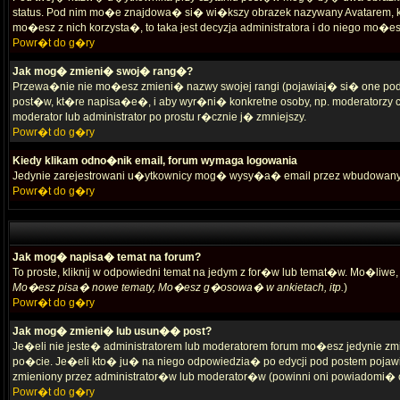
status. Pod nim mo�e znajdowa� si� wi�kszy obrazek nazywany Avatarem, kt�
mo�esz z nich korzysta�, to taka jest decyzja administratora i do niego mo�e
Powr�t do g�ry
Jak mog� zmieni� swoj� rang�?
Przewa�nie nie mo�esz zmieni� nazwy swojej rangi (pojawiaj� si� one pod
post�w, kt�re napisa�e�, i aby wyr�ni� konkretne osoby, np. moderatorzy 
moderator lub administrator po prostu r�cznie j� zmniejszy.
Powr�t do g�ry
Kiedy klikam odno�nik email, forum wymaga logowania
Jedynie zarejestrowani u�ytkownicy mog� wysy�a� email przez wbudowany
Powr�t do g�ry
Jak mog� napisa� temat na forum?
To proste, kliknij w odpowiedni temat na jedym z for�w lub temat�w. Mo�l
Mo�esz pisa� nowe tematy, Mo�esz g�osowa� w ankietach, itp.
)
Powr�t do g�ry
Jak mog� zmieni� lub usun�� post?
Je�eli nie jeste� administratorem lub moderatorem forum mo�esz jedynie zmi
po�cie. Je�eli kto� ju� na niego odpowiedzia� po edycji pod postem pojawi s
zmieniony przez administrator�w lub moderator�w (powinni oni powiadomi� 
Powr�t do g�ry