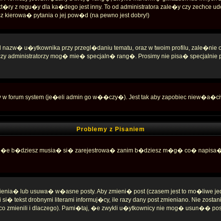
ry z regu�y dla ka�dego jest inny. To od administratora zale�y czy zechce udo
sz kierowa� pytania o jej pow�d (na pewno jest dobry!)
 nazw� u�ytkownika przy przegl�daniu tematu, oraz w twoim profilu, zale�n
czy administratorzy mog� mie� specjaln� rang�. Prosimy nie pisa� specjalnie
 w forum system (je�eli admin go w��czy�). Jest tak aby zapobiec niew�a�c
Problemy z Pisaniem
iwe, �e b�dziesz musia� si� zarejestrowa� zanim b�dziesz m�g� co� napisa�; t
enia� lub usuwa� w�asne posty. Aby zmieni� post (czasem jest to mo�liwe jedyni
i� tekst drobnymi literami informuj�cy, ile razy dany post zmieniano. Nie zosta
co zmienili i dlaczego). Pami�taj, �e zwykli u�ytkownicy nie mog� usun�� po