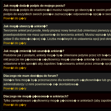
Jak mog� doda� podpis do mojego postu?
Aby doda� podpis do wiadomo�ci musisz najpierw go stworzy� w swoim profi
podpis do wszystkich swoich post�w zaznaczaj�c odpowiedni� opcj� w swoi
Powr�t do g�ry
Jak mog� utworzy� ankiet�?
Tworzenie ankiet jest proste, kiedy piszesz nowy temat (lub zmieniasz pierws
prawdopodobnie nie masz uprawnie� do tworzenia ankiet). Musisz wpisa� ty
ustaw 0 dla nieko�cz�cej si�. Liczba mo�liwych do ustawienia opcji jest okr
Powr�t do g�ry
Jak mog� zmieni� lub usun�� ankiet�?
Podobnie jak z postami, ankiety mog� by� zmieniane jedynie przez ich tw�r
nikt jeszcze nie g�osowa� u�ytkownicy mog� usun�� ankiet� lub zmienia� 
ustawione w ten spos�b aby zapobiec fa�szowaniu ankiet przez zmian� opc
Powr�t do g�ry
Dlaczego nie mam dost�pu do forum?
Niet�re fora mog� by� przeznaczone dla konkretnych u�ytkownik�w lub grup
administratorzy i z nimi powiniene� si� skontaktowa�.
Powr�t do g�ry
Dlaczego nie mog� g�osowa� w ankietach?
Tylko zarejestrowani u�ytkownicy mog� g�osowa� w ankietach (aby zapob
Powr�t do g�ry