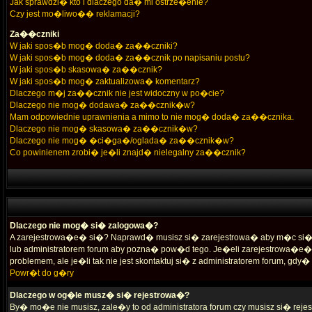
Jak sprawdzi� kto i dlaczego da� mi ostrze�enie?
Czy jest mo�liwo�� reklamacji?
Za��czniki
W jaki spos�b mog� doda� za��czniki?
W jaki spos�b mog� doda� za��cznik po napisaniu postu?
W jaki spos�b skasowa� za��cznik?
W jaki spos�b mog� zaktualizowa� komentarz?
Dlaczego m�j za��cznik nie jest widoczny w po�cie?
Dlaczego nie mog� dodawa� za��cznik�w?
Mam odpowiednie uprawnienia a mimo to nie mog� doda� za��cznika.
Dlaczego nie mog� skasowa� za��cznik�w?
Dlaczego nie mog� �ci�ga�/oglada� za��cznik�w?
Co powinienem zrobi� je�li znajd� nielegalny za��cznik?
Dlaczego nie mog� si� zalogowa�?
A zarejestrowa�e� si�? Naprawd� musisz si� zarejestrowa� aby m�c si� l
lub administratorem forum aby pozna� pow�d tego. Je�eli zarejestrowa�e
problemem, ale je�li tak nie jest skontaktuj si� z administratorem forum, gd
Powr�t do g�ry
Dlaczego w og�le musz� si� rejestrowa�?
By� mo�e nie musisz, zale�y to od administratora forum czy musisz si� reje