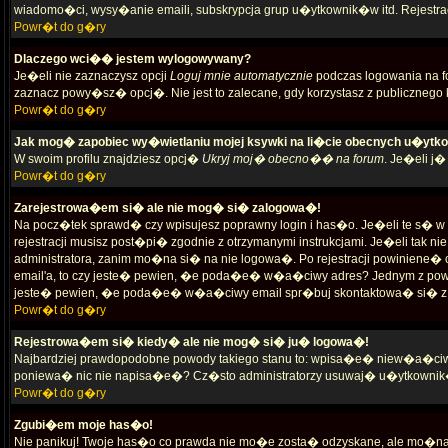
wiadomo�ci, wysy�anie emaili, subskrypcja grup u�ytkownik�w itd. Rejestrac
Powr�t do g�ry
Dlaczego wci�� jestem wylogowywany?
Je�eli nie zaznaczysz opcji
Loguj mnie automatycznie
podczas logowania na f
zaznacz powy�sz� opcj�. Nie jest to zalecane, gdy korzystasz z publicznego ko
Powr�t do g�ry
Jak mog� zapobiec wy�wietlaniu mojej ksywki na li�cie obecnych u�yt
W swoim profilu znajdziesz opcj�
Ukryj moj� obecno�� na forum
. Je�eli j
Powr�t do g�ry
Zarejestrowa�em si� ale nie mog� si� zalogowa�!
Na pocz�tek sprawd� czy wpisujesz poprawny login i has�o. Je�eli te s
rejestracji musisz post�pi� zgodnie z otrzymanymi instrukcjami. Je�eli tak 
administratora, zanim mo�na si� na nie logowa�. Po rejestracji powiniene
email'a, to czy jeste� pewien, �e poda�e� w�a�ciwy adres? Jednym z pow
jeste� pewien, �e poda�e� w�a�ciwy email spr�buj skontaktowa� si� z a
Powr�t do g�ry
Rejestrowa�em si� kiedy� ale nie mog� si� ju� logowa�!
Najbardziej prawdopodobne powody takiego stanu to: wpisa�e� niew�a�ciwy l
poniewa� nic nie napisa�e�? Cz�sto administratorzy usuwaj� u�ytkownik�w
Powr�t do g�ry
Zgubi�em moje has�o!
Nie panikuj! Twoje has�o co prawda nie mo�e zosta� odzyskane, ale mo�na j