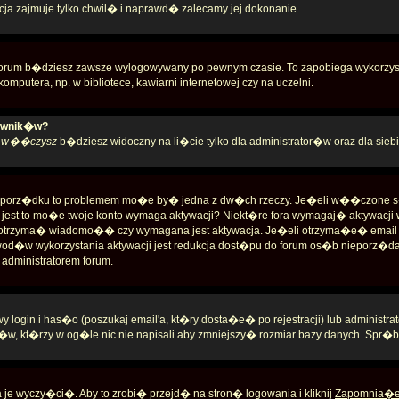
ja zajmuje tylko chwil� i naprawd� zalecamy jej dokonanie.
orum b�dziesz zawsze wylogowywany po pewnym czasie. To zapobiega wykorzyst
mputera, np. w bibliotece, kawiarni internetowej czy na uczelni.
kownik�w?
�
w��czysz
b�dziesz widoczny na li�cie tylko dla administrator�w oraz dla siebi
� w porz�dku to problemem mo�e by� jedna z dw�ch rzeczy. Je�eli w��czone
nie jest to mo�e twoje konto wymaga aktywacji? Niekt�re fora wymagaj� aktywacj
� otrzyma� wiadomo�� czy wymagana jest aktywacja. Je�eli otrzyma�e� email po
od�w wykorzystania aktywacji jest redukcja dost�pu do forum os�b nieporz
dministratorem forum.
ogin i has�o (poszukaj email'a, kt�ry dosta�e� po rejestracji) lub administ
, kt�rzy w og�le nic nie napisali aby zmniejszy� rozmiar bazy danych. Spr�b
e wyczy�ci�. Aby to zrobi� przejd� na stron� logowania i kliknij
Zapomnia�