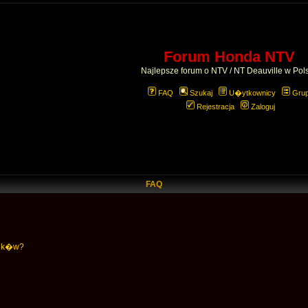
Forum Honda NTV
Najlepsze forum o NTV / NT Deauville w Pol
FAQ
Szukaj
U�ytkownicy
Gru
Rejestracja
Zaloguj
FAQ
nik�w?