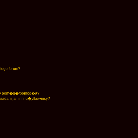
tego forum?
unkty pom�g�/pomog�a?
iadam ja i inni u�ytkownicy?