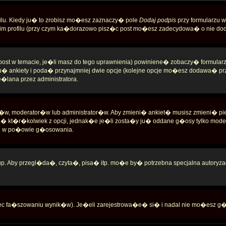
lu. Kiedy ju� to zrobisz mo�esz zaznaczy� pole
Dodaj podpis
przy formularzu
m profilu (przy czym ka�dorazowo pisz�c post mo�esz zadecydowa� o nie doda
zy post w temacie, je�li masz do tego uprawnienia) powiniene� zobaczy� formular
tu� ankiety i poda� przynajmniej dwie opcje (kolejne opcje mo�esz dodawa� pr
e�lana przez administratora.
c�w, moderator�w lub administrator�w. Aby zmieni� ankiet� musisz zmieni� pie
kt�r�kolwiek z opcji, jednak�e je�li zosta�y ju� oddane g�osy tylko modera
ji w po�owie g�osowania.
. Aby przegl�da�, czyta�, pisa� itp. mo�e by� potrzebna specjalna autoryzac
iec fa�szowaniu wynik�w). Je�eli zarejestrowa�e� si� i nadal nie mo�esz 