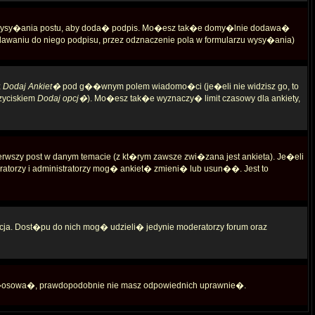
 wysy�ania postu, aby doda� podpis. Mo�esz tak�e domy�lnie dodawa�
waniu do niego podpisu, przez odznaczenie pola w formularzu wysy�ania)
z
Dodaj Ankiet�
pod g��wnym polem wiadomo�ci (je�eli nie widzisz go, to
zyciskiem
Dodaj opcj�
). Mo�esz tak�e wyznaczy� limit czasowy dla ankiety,
rwszy post w danym temacie (z kt�rym zawsze zwi�zana jest ankieta). Je�eli
torzy i administratorzy mog� ankiet� zmieni� lub usun��. Jest to
ja. Dost�pu do nich mog� udzieli� jedynie moderatorzy forum oraz
g�osowa�, prawdopodobnie nie masz odpowiednich uprawnie�.