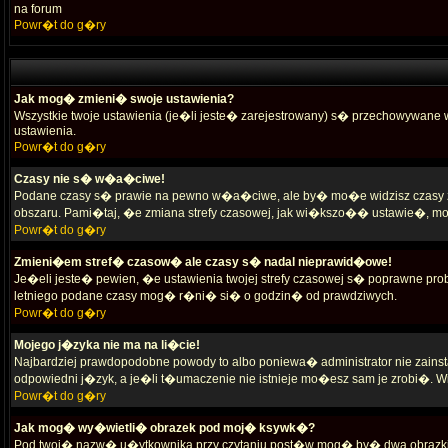
na forum
Powr�t do g�ry
Jak mog� zmieni� swoje ustawienia?
Wszystkie twoje ustawienia (je�li jeste� zarejestrowany) s� przechowywane 
ustawienia.
Powr�t do g�ry
Czasy nie s� w�a�ciwe!
Podane czasy s� prawie na pewno w�a�ciwe, ale by� mo�e widzisz czasy ze s
obszaru. Pami�taj, �e zmiana strefy czasowej, jak wi�kszo�� ustawie�, mo
Powr�t do g�ry
Zmieni�em stref� czasow� ale czasy s� nadal nieprawid�owe!
Je�eli jeste� pewien, �e ustawienia twojej strefy czasowej s� poprawne p
letniego podane czasy mog� r�ni� si� o godzin� od prawdziwych.
Powr�t do g�ry
Mojego j�zyka nie ma na li�cie!
Najbardziej prawdopodobne powody to albo poniewa� administrator nie zain
odpowiedni j�zyk, a je�li t�umaczenie nie istnieje mo�esz sam je zrobi�. Wi�
Powr�t do g�ry
Jak mog� wy�wietli� obrazek pod moj� ksywk�?
Pod twoj� nazw� u�ytkownika przy czytaniu post�w mog� by� dwa obrazki.