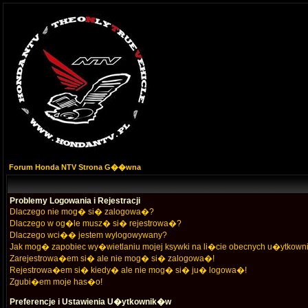
Forum Honda NTV Strona G��wna
Problemy Logowania i Rejestracji
Dlaczego nie mog� si� zalogowa�?
Dlaczego w og�le musz� si� rejestrowa�?
Dlaczego wci�� jestem wylogowywany?
Jak mog� zapobiec wy�wietlaniu mojej ksywki na li�cie obecnych u�ytkow
Zarejestrowa�em si� ale nie mog� si� zalogowa�!
Rejestrowa�em si� kiedy� ale nie mog� si� ju� logowa�!
Zgubi�em moje has�o!
Preferencje i Ustawienia U�ytkownik�w