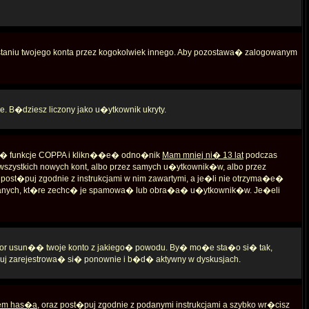
aniu twojego konta przez kogokolwiek innego. Aby pozostawa� zalogowanym
e. B�dziesz liczony jako u�ytkownik ukryty.
 s� funkcje COPPA i klikn��e� odno�nik
Mam mniej ni� 13 lat
podczas
i wszystkich nowych kont, albo przez samych u�ytkownik�w, albo przez
st�puj zgodnie z instrukcjami w nim zawartymi, a je�li nie otrzyma�e�
�danych, kt�re zechc� je spamowa� lub obra�a� u�ytkownik�w. Je�eli
rator usun�� twoje konto z jakiego� powodu. By� mo�e sta�o si� tak,
uj zarejestrowa� si� ponownie i b�d� aktywny w dyskusjach.
em has�a
, oraz post�puj zgodnie z podanymi instrukcjami a szybko wr�cisz