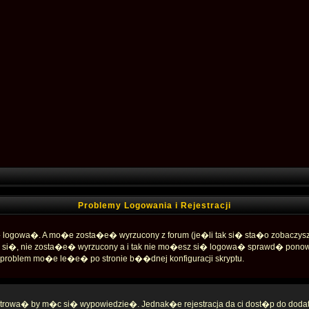
Problemy Logowania i Rejestracji
ogowa�. A mo�e zosta�e� wyrzucony z forum (je�li tak si� sta�o zobaczysz
� si�, nie zosta�e� wyrzucony a i tak nie mo�esz si� logowa� sprawd� pono
y� problem mo�e le�e� po stronie b��dnej konfiguracji skryptu.
strowa� by m�c si� wypowiedzie�. Jednak�e rejestracja da ci dost�p do dodatk