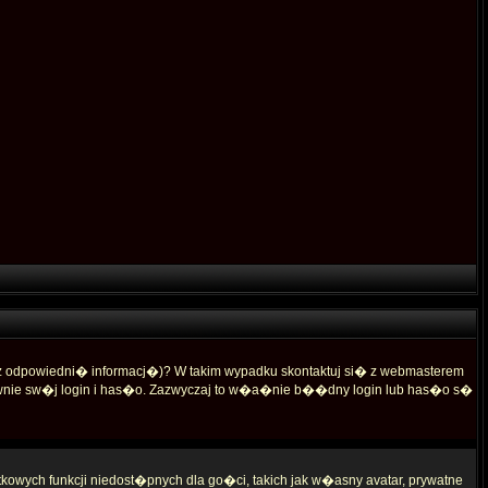
 odpowiedni� informacj�)? W takim wypadku skontaktuj si� z webmasterem
wnie sw�j login i has�o. Zazwyczaj to w�a�nie b��dny login lub has�o s�
owych funkcji niedost�pnych dla go�ci, takich jak w�asny avatar, prywatne