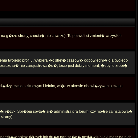
 na g�rze strony, chocia� nie zawsze). To pozwoli ci zmieni� wszystkie
enia twojego profilu, wybieraj�c stref� czasow� odpowiedni� dla twojego
zcze si� nie zarejestrowa�e�, teraz jest dobry moment, �eby to zrobi�.
 mi�dzy czasem zimowym i letnim, wi�c w okresie obowi�zywania czasu
w�j j�zyk. Spr�buj spyta� si� administratora forum, czy mo�e zainstalowa�
strony).
 znaczk�w pokazuj�cych jak du�o napisa�e� post�w lub jaki masz na nich