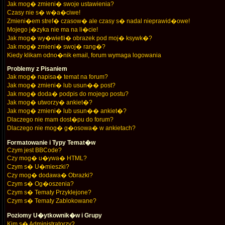
Jak mog� zmieni� swoje ustawienia?
Czasy nie s� w�a�ciwe!
Zmieni�em stref� czasow� ale czasy s� nadal nieprawid�owe!
Mojego j�zyka nie ma na li�cie!
Jak mog� wy�wietli� obrazek pod moj� ksywk�?
Jak mog� zmieni� swoj� rang�?
Kiedy klikam odno�nik email, forum wymaga logowania
Problemy z Pisaniem
Jak mog� napisa� temat na forum?
Jak mog� zmieni� lub usun�� post?
Jak mog� doda� podpis do mojego postu?
Jak mog� utworzy� ankiet�?
Jak mog� zmieni� lub usun�� ankiet�?
Dlaczego nie mam dost�pu do forum?
Dlaczego nie mog� g�osowa� w ankietach?
Formatowanie i Typy Temat�w
Czym jest BBCode?
Czy mog� u�ywa� HTML?
Czym s� U�mieszki?
Czy mog� dodawa� Obrazki?
Czym s� Og�oszenia?
Czym s� Tematy Przyklejone?
Czym s� Tematy Zablokowane?
Poziomy U�ytkownik�w i Grupy
Kim s� Administratorzy?