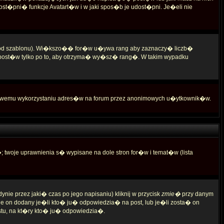
st�pni� funkcje Avatart�w i w jaki spos�b je udost�pni. Je�eli nie
ie od szablonu). Wi�kszo�� for�w u�ywa rang aby zaznaczy� liczb�
 post�w tylko po to, aby otrzyma� wy�sz� rang�. W takim wypadku
iwemu wykorzystaniu adres�w na forum przez anonimowych u�ytkownik�w.
woje uprawnienia s� wypisane na dole stron for�w i temat�w (lista
e przez jaki� czas po jego napisaniu) kliknij w przycisk
zmie�
przy danym
nie on dodany je�li kto� ju� odpowiedzia� na post, lub je�li zosta� on
stu, na kt�ry kto� ju� odpowiedzia�.